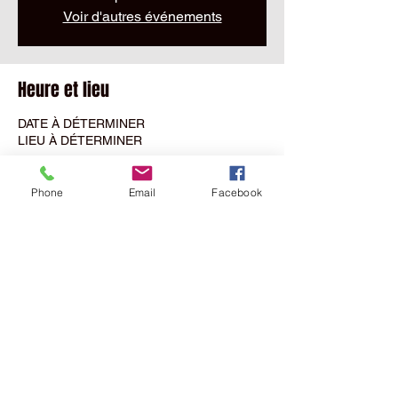
Voir d'autres événements
Heure et lieu
DATE À DÉTERMINER
LIEU À DÉTERMINER
Partager cet événement
Phone
Email
Facebook
MALPARIDOS
Sàrl
NEW SHOWROOM
Rue Saint
Maurice
7D
- 2800
Delémont Switzerland