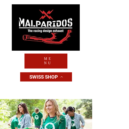
ME
NU
SWISS SHOP