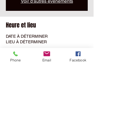
Voir d'autres événements
Heure et lieu
DATE À DÉTERMINER
LIEU À DÉTERMINER
Partager cet événement
Phone
Email
Facebook
MALPARIDOS
Sàrl
NEW SHOWROOM
Rue Saint
Maurice
7D
- 2800
Delémont Switzerland