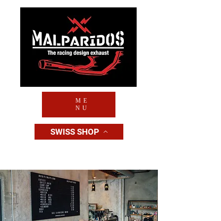
ME
NU
SWISS SHOP