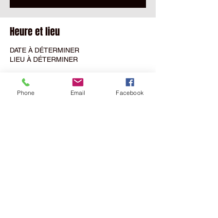
Heure et lieu
DATE À DÉTERMINER
LIEU À DÉTERMINER
Partager cet événement
Phone
Email
Facebook
MALPARIDOS
Sàrl
NEW SHOWROOM
Rue Saint
Maurice
7D
- 2800
Delémont Switzerland
HQ Address:
MALPARIDOS Sàrl