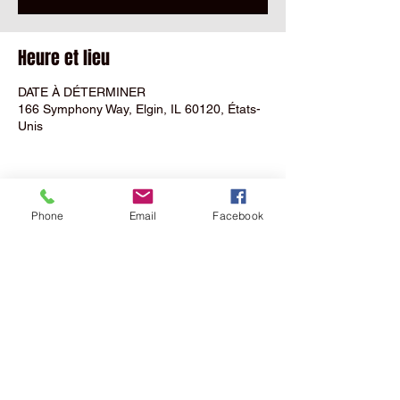
Heure et lieu
DATE À DÉTERMINER
166 Symphony Way, Elgin, IL 60120, États-
Unis
Phone
Email
Facebook
Partager cet événement
MALPARIDOS
Sàrl
NEW SHOWROOM
Rue Saint
Maurice
7D
- 2800