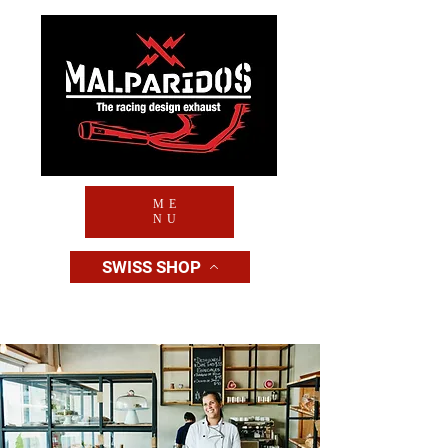
ME
NU
SWISS SHOP